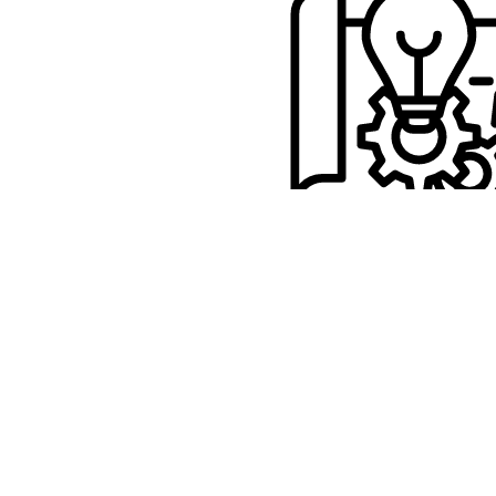
HSDURCHFÜHRUNG
ster bis zum validierten
entwickeln und optimieren
hleifen individuell für Ihr
Bauteil.